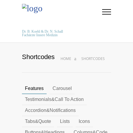
Dr. B. Koehl & Dr. N. Schall
Fachärzte Innere Medizin
Shortcodes
HOME
SHORTCODES
Features
Carousel
Testimonials&Call To Action
Accordion&Notifications
Tabs&Quote
Lists
Icons
Buttons&Headings
Columns&Code